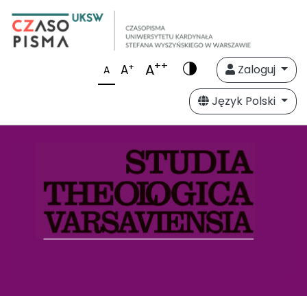
++
A
+
A
Zaloguj
A
Język Polski