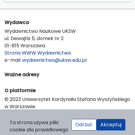
Wydawca
Wydawnictwo Naukowe UKSW
ul. Dewajtis 5, domek nr 2
01-815 Warszawa
Strona WWW Wydawnictwa
e-mail:
wydawnictwo@uksw.edu.pl
Ważne adresy
O platformie
© 2023 Uniwersytet Kardynała Stefana Wyszyńskiego
w Warszawie
Support & Customization by LIBCOM
Platform & Workflow by OJS/PKP
Ta strona używa pliki
Odrzuć
Akceptuj
cookie dla prawidłowego