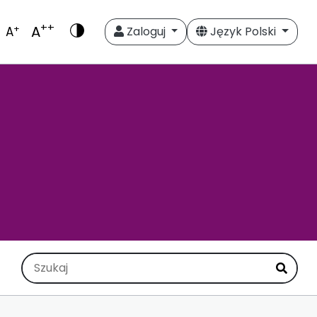
++
A
+
A
Zaloguj
Język Polski