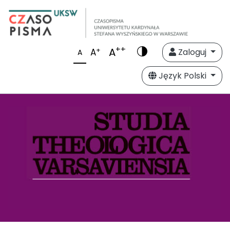
++
A
+
A
Zaloguj
A
Język Polski