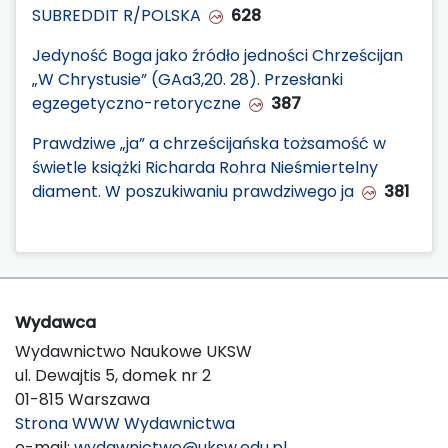
SUBREDDIT R/POLSKA
628
Jedyność Boga jako źródło jedności Chrześcijan
„W Chrystusie” (GAa3,20. 28). Przesłanki
egzegetyczno-retoryczne
387
Prawdziwe „ja” a chrześcijańska tożsamość w
świetle książki Richarda Rohra Nieśmiertelny
diament. W poszukiwaniu prawdziwego ja
381
Wydawca
Wydawnictwo Naukowe UKSW
ul. Dewajtis 5, domek nr 2
01-815 Warszawa
Strona WWW Wydawnictwa
e-mail:
wydawnictwo@uksw.edu.pl