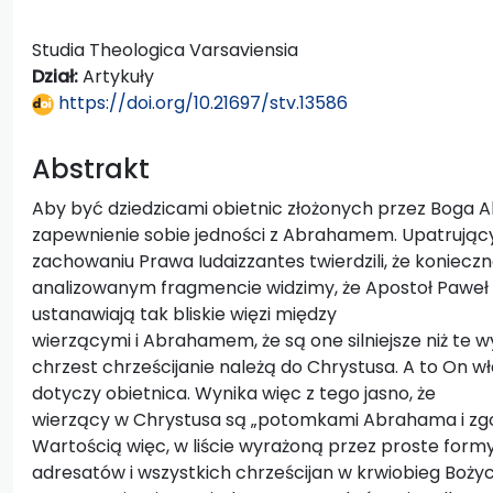
Studia Theologica Varsaviensia
Dział:
Artykuły
https://doi.org/10.21697/stv.13586
Abstrakt
Aby być dziedzicami obietnic złożonych przez Boga A
zapewnienie sobie jedności z Abrahamem. Upatrując
zachowaniu Prawa Iudaizzantes twierdzili, że konieczn
analizowanym fragmencie widzimy, że Apostoł Paweł w
ustanawiają tak bliskie więzi między
wierzącymi i Abrahamem, że są one silniejsze niż te wy
chrzest chrześcijanie należą do Chrystusa. A to On 
dotyczy obietnica. Wynika więc z tego jasno, że
wierzący w Chrystusa są „potomkami Abrahama i zgod
Wartością więc, w liście wyrażoną przez proste formy
adresatów i wszystkich chrześcijan w krwiobieg Boży