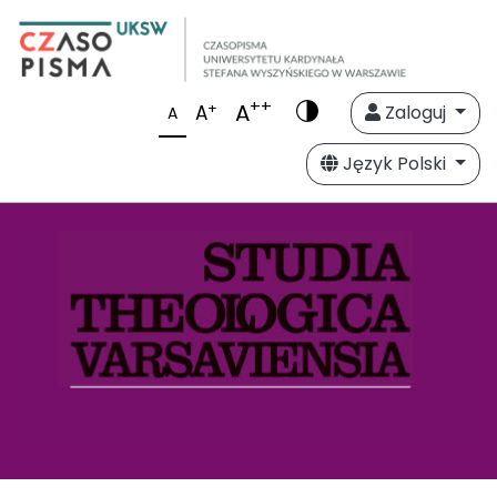
++
A
+
A
Zaloguj
A
Język Polski