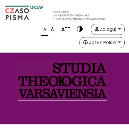
++
A
+
A
Zaloguj
A
Język Polski