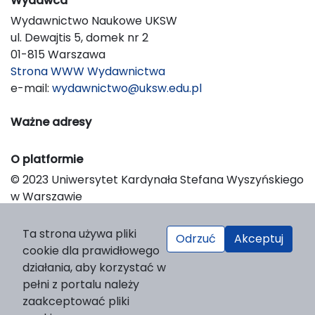
Wydawca
Wydawnictwo Naukowe UKSW
ul. Dewajtis 5, domek nr 2
01-815 Warszawa
Strona WWW Wydawnictwa
e-mail:
wydawnictwo@uksw.edu.pl
Ważne adresy
O platformie
© 2023 Uniwersytet Kardynała Stefana Wyszyńskiego
w Warszawie
Support & Customization by LIBCOM
Platform & Workflow by OJS/PKP
Ta strona używa pliki
Odrzuć
Akceptuj
cookie dla prawidłowego
działania, aby korzystać w
pełni z portalu należy
zaakceptować pliki