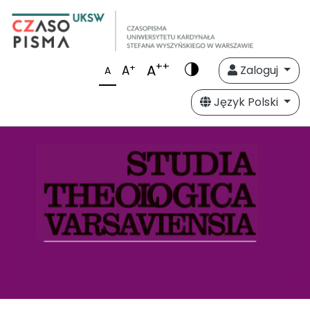
++
A
+
A
Zaloguj
A
Język Polski