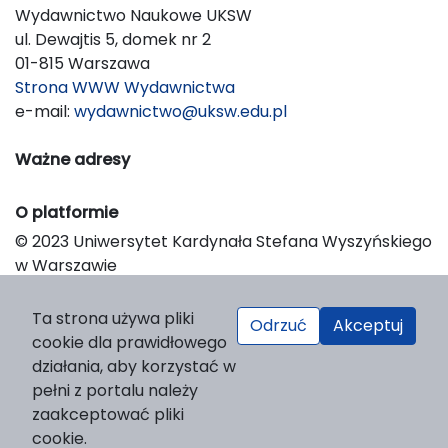
Wydawnictwo Naukowe UKSW
ul. Dewajtis 5, domek nr 2
01-815 Warszawa
Strona WWW Wydawnictwa
e-mail:
wydawnictwo@uksw.edu.pl
Ważne adresy
O platformie
© 2023 Uniwersytet Kardynała Stefana Wyszyńskiego
w Warszawie
Support & Customization by LIBCOM
Platform & Workflow by OJS/PKP
Ta strona używa pliki
Odrzuć
Akceptuj
cookie dla prawidłowego
działania, aby korzystać w
pełni z portalu należy
zaakceptować pliki
cookie.