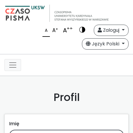
++
A
+
A
Zaloguj
A
Język Polski
Profil
Imię