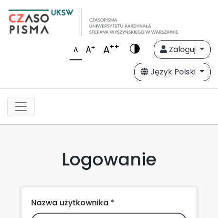
++
A
+
A
Zaloguj
A
Język Polski
Logowanie
Nazwa użytkownika *