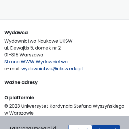
Wydawca
Wydawnictwo Naukowe UKSW
ul. Dewajtis 5, domek nr 2
01-815 Warszawa
Strona WWW Wydawnictwa
e-mail:
wydawnictwo@uksw.edu.pl
Ważne adresy
O platformie
© 2023 Uniwersytet Kardynała Stefana Wyszyńskiego
w Warszawie
Support & Customization by LIBCOM
Platform & Workflow by OJS/PKP
Ta strona używa pliki