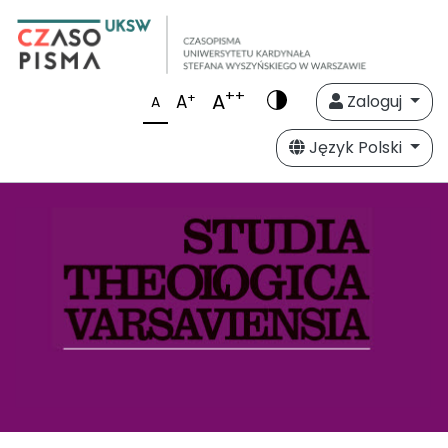
++
A
+
A
Zaloguj
A
Język Polski