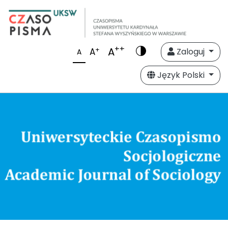
++
A
+
A
Zaloguj
A
Język Polski