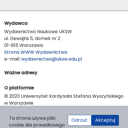
Wydawca
Wydawnictwo Naukowe UKSW
ul. Dewajtis 5, domek nr 2
01-815 Warszawa
Strona WWW Wydawnictwa
e-mail:
wydawnictwo@uksw.edu.pl
Ważne adresy
O platformie
© 2023 Uniwersytet Kardynała Stefana Wyszyńskiego
w Warszawie
Support & Customization by LIBCOM
Platform & Workflow by OJS/PKP
Ta strona używa pliki
Odrzuć
Akceptuj
cookie dla prawidłowego