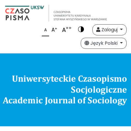
++
A
+
A
Zaloguj
A
Język Polski