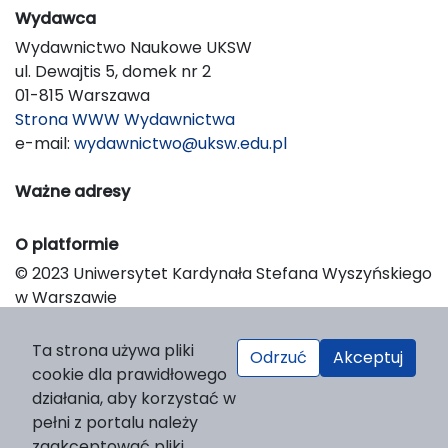
Wydawca
Wydawnictwo Naukowe UKSW
ul. Dewajtis 5, domek nr 2
01-815 Warszawa
Strona WWW Wydawnictwa
e-mail:
wydawnictwo@uksw.edu.pl
Ważne adresy
O platformie
© 2023 Uniwersytet Kardynała Stefana Wyszyńskiego
w Warszawie
Support & Customization by LIBCOM
Platform & Workflow by OJS/PKP
Ta strona używa pliki
Odrzuć
Akceptuj
cookie dla prawidłowego
działania, aby korzystać w
pełni z portalu należy
zaakceptować pliki