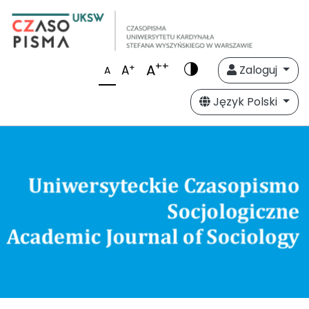
++
A
+
A
Zaloguj
A
Język Polski