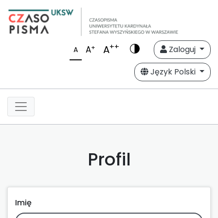
++
A
+
A
Zaloguj
A
Język Polski
Profil
Imię