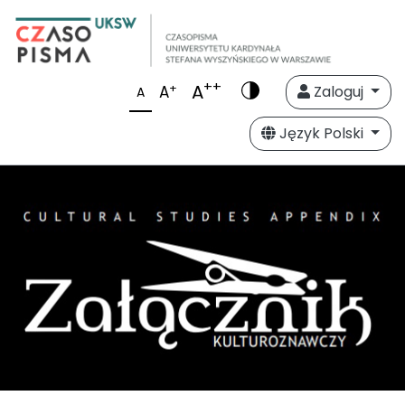
++
A
+
A
Zaloguj
A
Język Polski