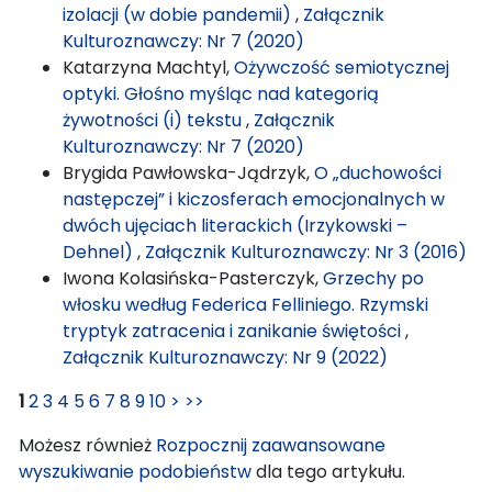
izolacji (w dobie pandemii)
,
Załącznik
Kulturoznawczy: Nr 7 (2020)
Katarzyna Machtyl,
Ożywczość semiotycznej
optyki. Głośno myśląc nad kategorią
żywotności (i) tekstu
,
Załącznik
Kulturoznawczy: Nr 7 (2020)
Brygida Pawłowska-Jądrzyk,
O „duchowości
następczej” i kiczosferach emocjonalnych w
dwóch ujęciach literackich (Irzykowski –
Dehnel)
,
Załącznik Kulturoznawczy: Nr 3 (2016)
Iwona Kolasińska-Pasterczyk,
Grzechy po
włosku według Federica Felliniego. Rzymski
tryptyk zatracenia i zanikanie świętości
,
Załącznik Kulturoznawczy: Nr 9 (2022)
1
2
3
4
5
6
7
8
9
10
>
>>
Możesz również
Rozpocznij zaawansowane
wyszukiwanie podobieństw
dla tego artykułu.