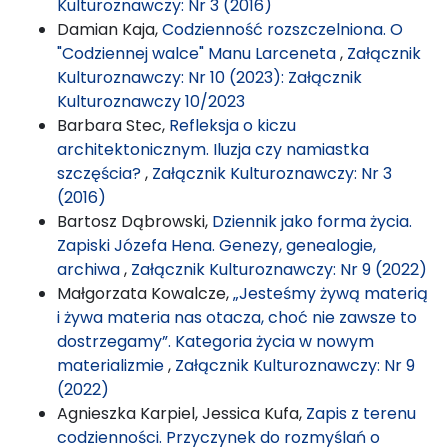
Kulturoznawczy: Nr 3 (2016)
Damian Kaja,
Codzienność rozszczelniona. O
"Codziennej walce" Manu Larceneta
,
Załącznik
Kulturoznawczy: Nr 10 (2023): Załącznik
Kulturoznawczy 10/2023
Barbara Stec,
Refleksja o kiczu
architektonicznym. Iluzja czy namiastka
szczęścia?
,
Załącznik Kulturoznawczy: Nr 3
(2016)
Bartosz Dąbrowski,
Dziennik jako forma życia.
Zapiski Józefa Hena. Genezy, genealogie,
archiwa
,
Załącznik Kulturoznawczy: Nr 9 (2022)
Małgorzata Kowalcze,
„Jesteśmy żywą materią
i żywa materia nas otacza, choć nie zawsze to
dostrzegamy”. Kategoria życia w nowym
materializmie
,
Załącznik Kulturoznawczy: Nr 9
(2022)
Agnieszka Karpiel, Jessica Kufa,
Zapis z terenu
codzienności. Przyczynek do rozmyślań o