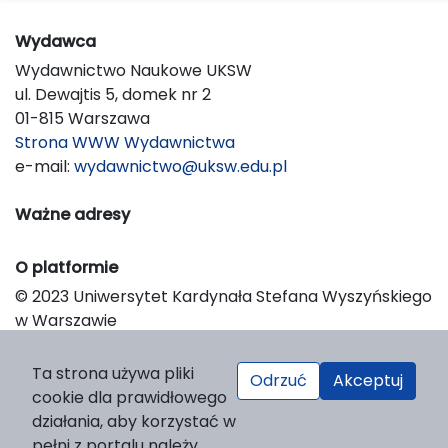
Wydawca
Wydawnictwo Naukowe UKSW
ul. Dewajtis 5, domek nr 2
01-815 Warszawa
Strona WWW Wydawnictwa
e-mail:
wydawnictwo@uksw.edu.pl
Ważne adresy
O platformie
© 2023 Uniwersytet Kardynała Stefana Wyszyńskiego
w Warszawie
Support & Customization by LIBCOM
Platform & Workflow by OJS/PKP
Ta strona używa pliki
Odrzuć
Akceptuj
cookie dla prawidłowego
działania, aby korzystać w
pełni z portalu należy