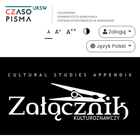
++
A
+
A
Zaloguj
A
Język Polski