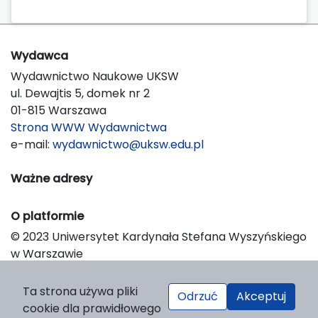
Wydawca
Wydawnictwo Naukowe UKSW
ul. Dewajtis 5, domek nr 2
01-815 Warszawa
Strona WWW Wydawnictwa
e-mail:
wydawnictwo@uksw.edu.pl
Ważne adresy
O platformie
© 2023 Uniwersytet Kardynała Stefana Wyszyńskiego
w Warszawie
Support & Customization by LIBCOM
Platform & Workflow by OJS/PKP
Ta strona używa pliki
Odrzuć
Akceptuj
cookie dla prawidłowego