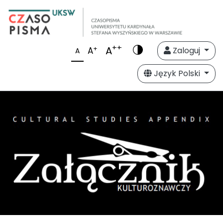
++
A
+
A
Zaloguj
A
Język Polski