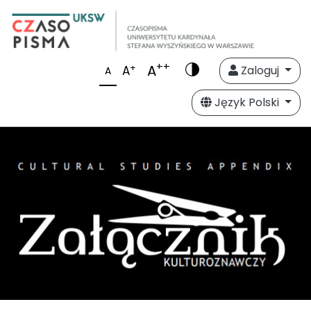
++
A
+
A
Zaloguj
A
Język Polski