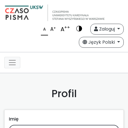
++
A
+
A
Zaloguj
A
Język Polski
Profil
Imię