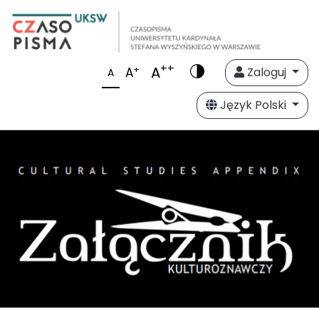
++
A
+
A
Zaloguj
A
Język Polski