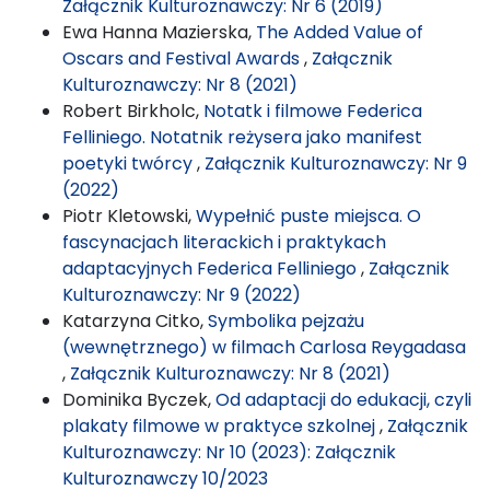
Załącznik Kulturoznawczy: Nr 6 (2019)
Ewa Hanna Mazierska,
The Added Value of
Oscars and Festival Awards
,
Załącznik
Kulturoznawczy: Nr 8 (2021)
Robert Birkholc,
Notatk i filmowe Federica
Felliniego. Notatnik reżysera jako manifest
poetyki twórcy
,
Załącznik Kulturoznawczy: Nr 9
(2022)
Piotr Kletowski,
Wypełnić puste miejsca. O
fascynacjach literackich i praktykach
adaptacyjnych Federica Felliniego
,
Załącznik
Kulturoznawczy: Nr 9 (2022)
Katarzyna Citko,
Symbolika pejzażu
(wewnętrznego) w filmach Carlosa Reygadasa
,
Załącznik Kulturoznawczy: Nr 8 (2021)
Dominika Byczek,
Od adaptacji do edukacji, czyli
plakaty filmowe w praktyce szkolnej
,
Załącznik
Kulturoznawczy: Nr 10 (2023): Załącznik
Kulturoznawczy 10/2023