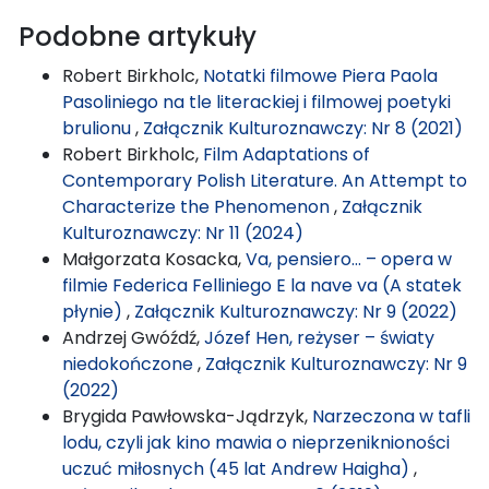
Podobne artykuły
Robert Birkholc,
Notatki filmowe Piera Paola
Pasoliniego na tle literackiej i filmowej poetyki
brulionu
,
Załącznik Kulturoznawczy: Nr 8 (2021)
Robert Birkholc,
Film Adaptations of
Contemporary Polish Literature. An Attempt to
Characterize the Phenomenon
,
Załącznik
Kulturoznawczy: Nr 11 (2024)
Małgorzata Kosacka,
Va, pensiero… – opera w
filmie Federica Felliniego E la nave va (A statek
płynie)
,
Załącznik Kulturoznawczy: Nr 9 (2022)
Andrzej Gwóźdź,
Józef Hen, reżyser – światy
niedokończone
,
Załącznik Kulturoznawczy: Nr 9
(2022)
Brygida Pawłowska-Jądrzyk,
Narzeczona w tafli
lodu, czyli jak kino mawia o nieprzeniknioności
uczuć miłosnych (45 lat Andrew Haigha)
,