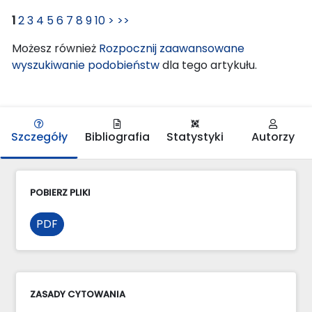
1
2
3
4
5
6
7
8
9
10
>
>>
Możesz również
Rozpocznij zaawansowane
wyszukiwanie podobieństw
dla tego artykułu.
Szczegóły
Bibliografia
Statystyki
Autorzy
POBIERZ PLIKI
PDF
ZASADY CYTOWANIA