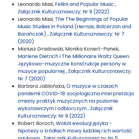
Leonardo Masi,
Fellini and Popular Music
,
Załącznik Kulturoznawczy: Nr 9 (2022)
Leonardo Masi,
The The Beginnings of Popular
Music Studies in Poland (Hernas, Balcerzan and
Barańczak)
,
Załącznik Kulturoznawczy: Nr 7
(2020)
Mariusz Gradowski, Monika Konert-Panek,
Marlene Dietrich i The Millionaire Waltz Queen.
Językowo-muzyczne konstrukcje persony w
muzyce popularnej
,
Załącznik Kulturoznawczy:
Nr 7 (2020)
Barbara Jabłońska,
O muzyce w czasach
pandemii COVID-19: socjologiczna interpretacja
zmiany praktyk muzycznych na poziomie
wykonawczym i odbiorczym
,
Załącznik
Kulturoznawczy: Nr 9 (2022)
Robert Boroch,
Wokół ewolucji języka -
hipotezy o źródłach mowy ludzkiej i ich wartość
naukowa
,
Załącznik Kulturoznawczy: Nr 5