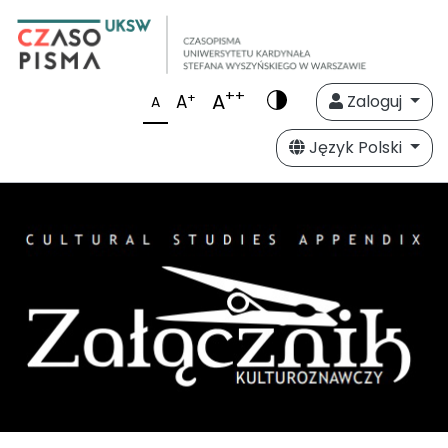
++
A
+
A
Zaloguj
A
Język Polski