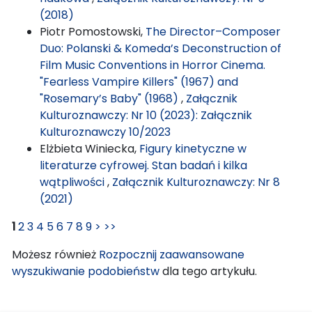
(2018)
Piotr Pomostowski,
The Director–Composer
Duo: Polanski & Komeda’s Deconstruction of
Film Music Conventions in Horror Cinema.
"Fearless Vampire Killers" (1967) and
"Rosemary’s Baby" (1968)
,
Załącznik
Kulturoznawczy: Nr 10 (2023): Załącznik
Kulturoznawczy 10/2023
Elżbieta Winiecka,
Figury kinetyczne w
literaturze cyfrowej. Stan badań i kilka
wątpliwości
,
Załącznik Kulturoznawczy: Nr 8
(2021)
1
2
3
4
5
6
7
8
9
>
>>
Możesz również
Rozpocznij zaawansowane
wyszukiwanie podobieństw
dla tego artykułu.