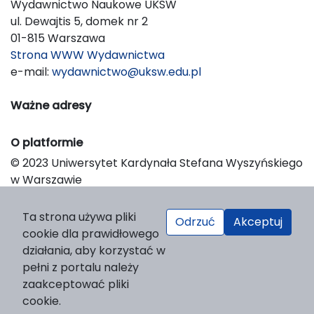
Wydawnictwo Naukowe UKSW
ul. Dewajtis 5, domek nr 2
01-815 Warszawa
Strona WWW Wydawnictwa
e-mail:
wydawnictwo@uksw.edu.pl
Ważne adresy
O platformie
© 2023 Uniwersytet Kardynała Stefana Wyszyńskiego
w Warszawie
Support & Customization by LIBCOM
Platform & Workflow by OJS/PKP
Ta strona używa pliki
Odrzuć
Akceptuj
cookie dla prawidłowego
działania, aby korzystać w
pełni z portalu należy
zaakceptować pliki
cookie.