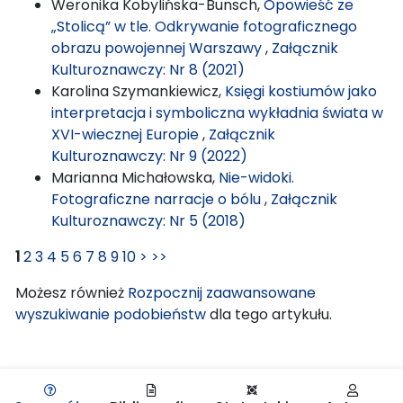
Weronika Kobylińska-Bunsch,
Opowieść ze
„Stolicą” w tle. Odkrywanie fotograficznego
obrazu powojennej Warszawy
,
Załącznik
Kulturoznawczy: Nr 8 (2021)
Karolina Szymankiewicz,
Księgi kostiumów jako
interpretacja i symboliczna wykładnia świata w
XVI-wiecznej Europie
,
Załącznik
Kulturoznawczy: Nr 9 (2022)
Marianna Michałowska,
Nie-widoki.
Fotograficzne narracje o bólu
,
Załącznik
Kulturoznawczy: Nr 5 (2018)
1
2
3
4
5
6
7
8
9
10
>
>>
Możesz również
Rozpocznij zaawansowane
wyszukiwanie podobieństw
dla tego artykułu.