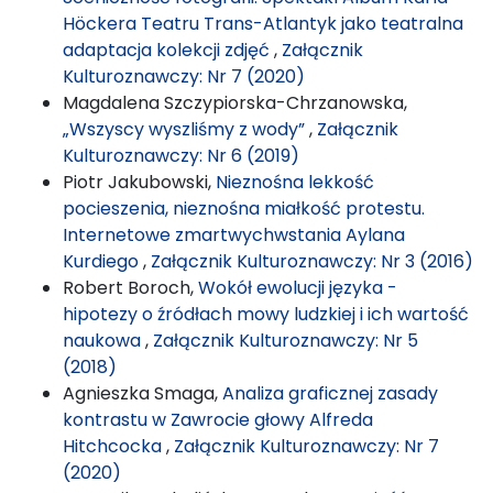
Höckera Teatru Trans-Atlantyk jako teatralna
adaptacja kolekcji zdjęć
,
Załącznik
Kulturoznawczy: Nr 7 (2020)
Magdalena Szczypiorska-Chrzanowska,
„Wszyscy wyszliśmy z wody”
,
Załącznik
Kulturoznawczy: Nr 6 (2019)
Piotr Jakubowski,
Nieznośna lekkość
pocieszenia, nieznośna miałkość protestu.
Internetowe zmartwychwstania Aylana
Kurdiego
,
Załącznik Kulturoznawczy: Nr 3 (2016)
Robert Boroch,
Wokół ewolucji języka -
hipotezy o źródłach mowy ludzkiej i ich wartość
naukowa
,
Załącznik Kulturoznawczy: Nr 5
(2018)
Agnieszka Smaga,
Analiza graficznej zasady
kontrastu w Zawrocie głowy Alfreda
Hitchcocka
,
Załącznik Kulturoznawczy: Nr 7
(2020)