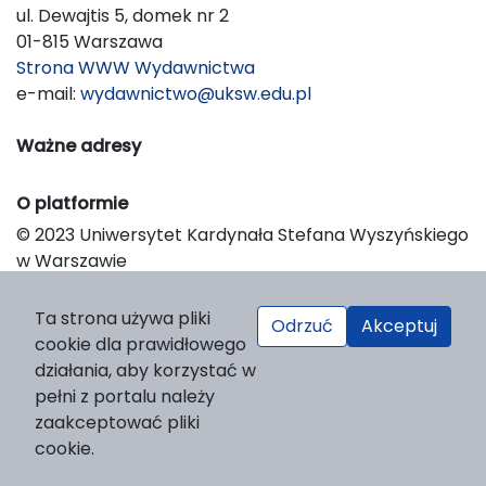
ul. Dewajtis 5, domek nr 2
01-815 Warszawa
Strona WWW Wydawnictwa
e-mail:
wydawnictwo@uksw.edu.pl
Ważne adresy
O platformie
© 2023 Uniwersytet Kardynała Stefana Wyszyńskiego
w Warszawie
Support & Customization by LIBCOM
Platform & Workflow by OJS/PKP
Ta strona używa pliki
Odrzuć
Akceptuj
cookie dla prawidłowego
działania, aby korzystać w
pełni z portalu należy
zaakceptować pliki
cookie.