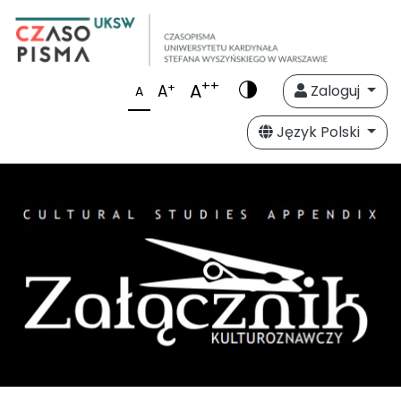
++
A
+
A
Zaloguj
A
Język Polski