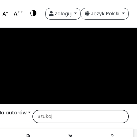
++
A
+
A
Zaloguj
Język Polski
la autorów