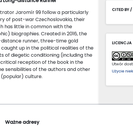
 a Long-distance Runner
CITED BY /
trator Jaromír 99 follow a particularly
ory of post-war Czechoslovakia, their
h has little in common with the
aphic) biographies. Created in 2016, the
g-distance runner, three-time gold
LICENCJA
aught up in the political realities of the
s of diegetic conditioning (including the
e critical reception of the book in the
Utwór dostę
sensibilities of the authors and other
Użycie ni
(popular) culture.
Ważne adresy