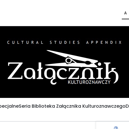
A
pecjalne
Seria Biblioteka Załącznika Kulturoznawczego
D