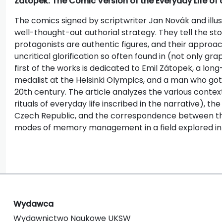
Zátopek: The Comic Version of the Everyday Life of
The comics signed by scriptwriter Jan Novák and illus
well-thought-out authorial strategy. They tell the st
protagonists are authentic figures, and their approac
uncritical glorification so often found in (not only gr
first of the works is dedicated to Emil Zátopek, a lon
medalist at the Helsinki Olympics, and a man who got c
20th century. The article analyzes the various context
rituals of everyday life inscribed in the narrative), th
Czech Republic, and the correspondence between the 
modes of memory management in a field explored in 
Wydawca
Wydawnictwo Naukowe UKSW