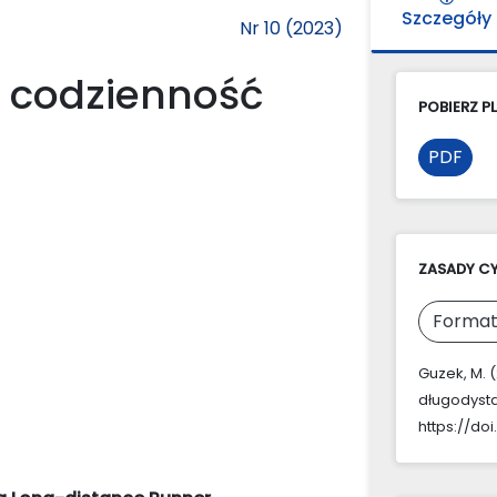
Szczegóły
Nr 10 (2023)
 codzienność
POBIERZ PL
PDF
ZASADY C
Format
Guzek, M. 
długodyst
https://doi