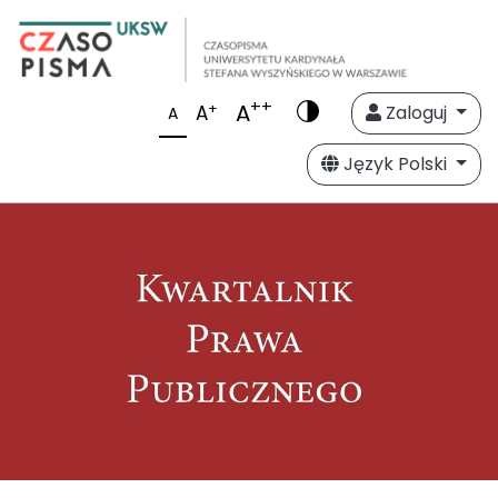
++
A
+
A
Zaloguj
A
Język Polski