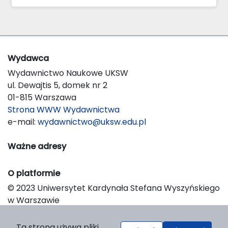
Wydawca
Wydawnictwo Naukowe UKSW
ul. Dewajtis 5, domek nr 2
01-815 Warszawa
Strona WWW Wydawnictwa
e-mail:
wydawnictwo@uksw.edu.pl
Ważne adresy
O platformie
© 2023 Uniwersytet Kardynała Stefana Wyszyńskiego
w Warszawie
Support & Customization by LIBCOM
Platform & Workflow by OJS/PKP
Ta strona używa pliki