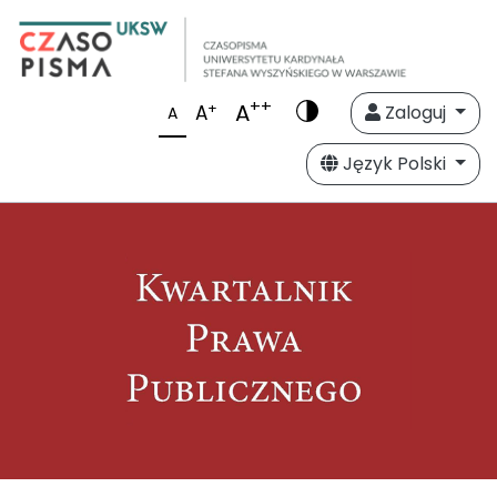
++
A
+
A
Zaloguj
A
Język Polski