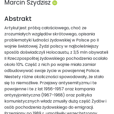
Marcin Szydzisz
Abstrakt
Artykuł jest próbą całościowego, choć ze
zrozumiałych względów skrótowego, opisania
problematyki ludności żydowskiej w Polsce po II
wojnie światowej. Żydzi polscy w najboleśniejszy
sposób doświadczyli Holocaustu, z 3,5 mln obywateli
II Rzeczpospolitej żydowskiego pochodzenia ocalało
około 10%. Część z nich po wojnie miała zamiar
odbudowywać swoje życie w powojennej Polsce.
Niestety różne okoliczności spowodowały, że stało
się to niemożliwe. Przejawy antysemityzmu i te
powojenne i te z lat 1956–1957 oraz kampania
antysyjonistyczna (1967–1968) oraz polityka
komunistycznych władz zmusiły dużą część Żydów i
osób pochodzenia żydowskiego do emigracji.
Przemiany po 1989 r. umożliwiły wszechstronny