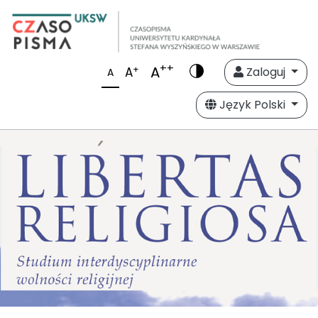
++
A
+
A
Zaloguj
A
Język Polski