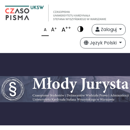
++
A
+
A
Zaloguj
A
Język Polski