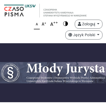
++
A
+
A
Zaloguj
A
Język Polski