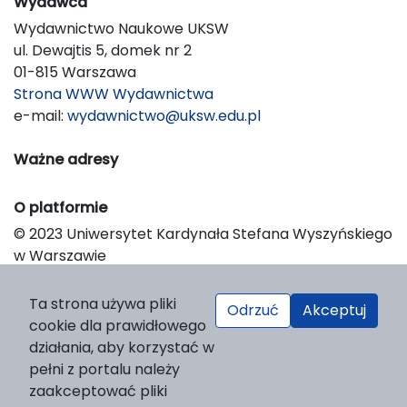
Wydawca
Wydawnictwo Naukowe UKSW
ul. Dewajtis 5, domek nr 2
01-815 Warszawa
Strona WWW Wydawnictwa
e-mail:
wydawnictwo@uksw.edu.pl
Ważne adresy
O platformie
© 2023 Uniwersytet Kardynała Stefana Wyszyńskiego
w Warszawie
Support & Customization by LIBCOM
Platform & Workflow by OJS/PKP
Ta strona używa pliki
Odrzuć
Akceptuj
cookie dla prawidłowego
działania, aby korzystać w
pełni z portalu należy
zaakceptować pliki