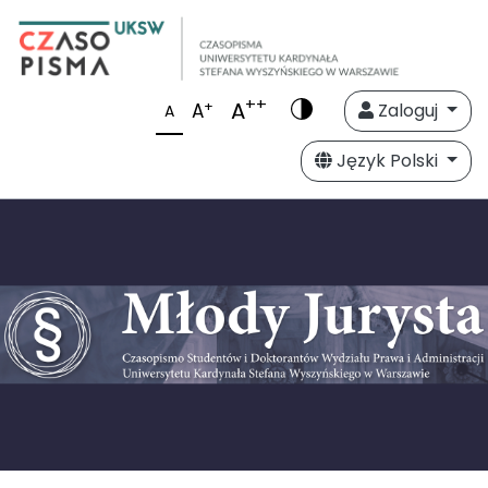
++
A
+
A
Zaloguj
A
Język Polski