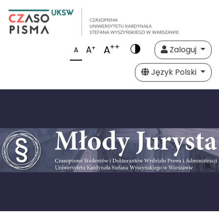
++
A
+
A
Zaloguj
A
Język Polski