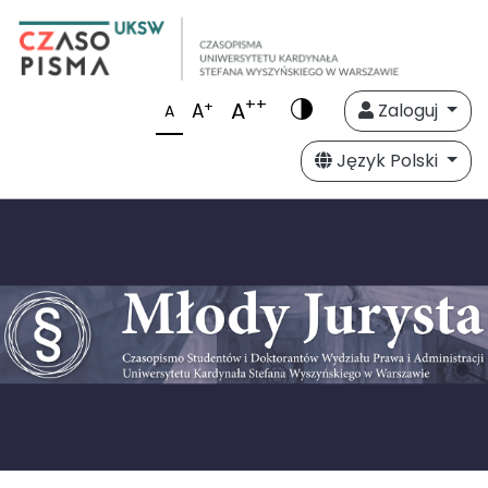
++
A
+
A
Zaloguj
A
Język Polski