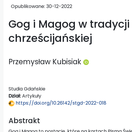
Opublikowane:
30-12-2022
Gog i Magog w tradycji 
chrześcijańskiej
Przemysław Kubisiak
Studia Gdańskie
Dział:
Artykuły
https://doi.org/10.26142/stgd-2022-018
Abstrakt
Gog i Magog to postacie, które na kartach Pisma Świ