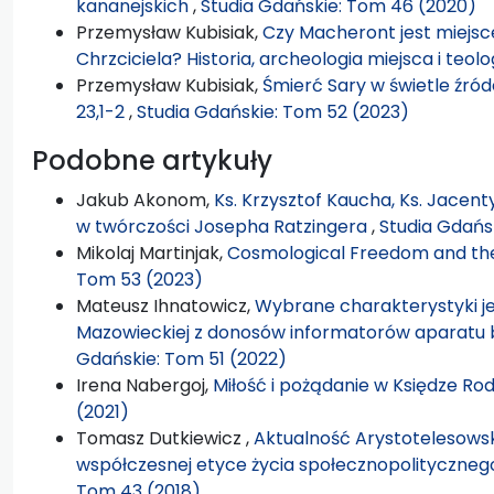
kananejskich
,
Studia Gdańskie: Tom 46 (2020)
Przemysław Kubisiak,
Czy Macheront jest miejs
Chrzciciela? Historia, archeologia miejsca i teolo
Przemysław Kubisiak,
Śmierć Sary w świetle źróde
23,1-2
,
Studia Gdańskie: Tom 52 (2023)
Podobne artykuły
Jakub Akonom,
Ks. Krzysztof Kaucha, Ks. Jacen
w twórczości Josepha Ratzingera
,
Studia Gdańs
Mikolaj Martinjak,
Cosmological Freedom and th
Tom 53 (2023)
Mateusz Ihnatowicz,
Wybrane charakterystyki je
Mazowieckiej z donosów informatorów aparatu
Gdańskie: Tom 51 (2022)
Irena Nabergoj,
Miłość i pożądanie w Księdze Rod
(2021)
Tomasz Dutkiewicz ,
Aktualność Arystotelesowsk
współczesnej etyce życia społecznopolityczne
Tom 43 (2018)