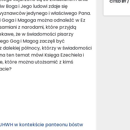
CITED BY /
iw Boga i Jego ludowi zdaje się
yznawców jedynego i właściwego Pana.
i Goga i Magoga można odnaleźć w Ez
samiani z narodami, które przyjdą
Ciekawe, że w świadomości pisarzy
tego Gog i Magog zaczęli być
 dalekiej północy, którzy w świadomości
o na ten temat mówi Księga Ezechiela i
e, które można utożsamić z kimś
acie?
ga JHWH w kontekście panteonu bóstw