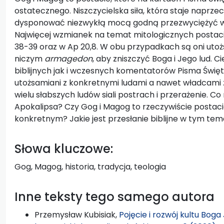
ostatecznego. Niszczycielska siła, która staje naprzec
dysponować niezwykłą mocą godną przezwyciężyć w
Najwięcej wzmianek na temat mitologicznych postac
38-39 oraz w Ap 20,8. W obu przypadkach są oni utoż
niczym
armagedon
, aby zniszczyć Boga i Jego lud. 
biblijnych jak i wczesnych komentatorów Pisma Świę
utożsamiani z konkretnymi ludami a nawet władcami z
wielu słabszych ludów siali postrach i przerażenie. C
Apokalipsa? Czy Gog i Magog to rzeczywiście postaci
konkretnym? Jakie jest przesłanie biblijne w tym tem
Słowa kluczowe:
Gog, Magog, historia, tradycja, teologia
Inne teksty tego samego autora
Przemysław Kubisiak,
Pojęcie i rozwój kultu Bo