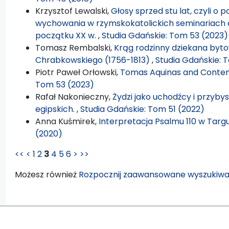
Krzysztof Lewalski,
Głosy sprzed stu lat, czyli o 
wychowania w rzymskokatolickich seminariach 
początku XX w.
,
Studia Gdańskie: Tom 53 (2023)
Tomasz Rembalski,
Krąg rodzinny dziekana byto
Chrabkowskiego (1756-1813)
,
Studia Gdańskie: 
Piotr Paweł Orłowski,
Tomas Aquinas and Conte
Tom 53 (2023)
Rafał Nakonieczny,
Żydzi jako uchodźcy i przyb
egipskich.
,
Studia Gdańskie: Tom 51 (2022)
Anna Kuśmirek,
Interpretacja Psalmu 110 w Ta
(2020)
<<
<
1
2
3
4
5
6
>
>>
Możesz również
Rozpocznij zaawansowane wyszukiwa