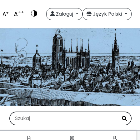
++
A
+
A
Zaloguj
Język Polski