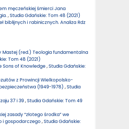
cem męczeńskiej śmierci Jana
gia.
,
Studia Gdańskie: Tom 48 (2021)
ł biblijnych i rabinicznych. Analiza Rdz
ty Mastej (red.) Teologia fundamentalna
kie: Tom 48 (2021)
e Sons of Knowledge
,
Studia Gdańskie:
zuitów z Prowincji Wielkopolsko-
 bezpieczeństwa (1949-1978)
,
Studia
zaju 37 i 39
,
Studia Gdańskie: Tom 49
iej zasady “złotego środka” we
go i gospodarczego
,
Studia Gdańskie: