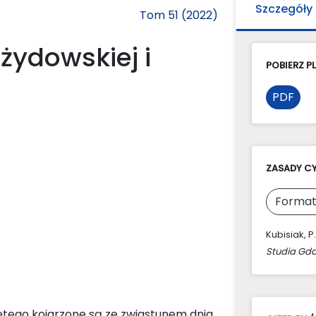
Szczegóły
Tom 51 (2022)
żydowskiej i
POBIERZ PL
PDF
ZASADY C
Format
Kubisiak, P
Studia Gda
ętego kojarzone są ze zwiastunem dnia