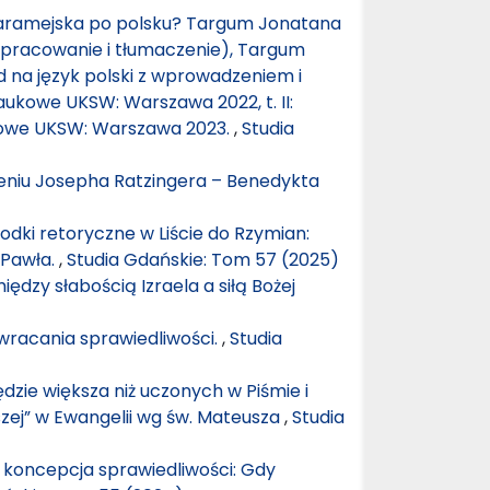
a aramejska po polsku? Targum Jonatana
pracowanie i tłumaczenie), Targum
d na język polski z wprowadzeniem i
aukowe UKSW: Warszawa 2022, t. II:
ukowe UKSW: Warszawa 2023.
,
Studia
ieniu Josepha Ratzingera – Benedykta
odki retoryczne w Liście do Rzymian:
 Pawła.
,
Studia Gdańskie: Tom 57 (2025)
iędzy słabością Izraela a siłą Bożej
wracania sprawiedliwości.
,
Studia
ędzie większa niż uczonych w Piśmie i
szej” w Ewangelii wg św. Mateusza
,
Studia
 koncepcja sprawiedliwości: Gdy