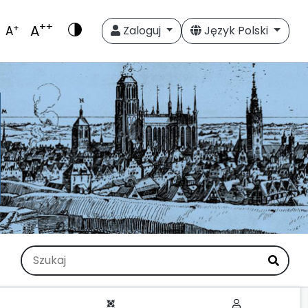
++
A
+
A
Zaloguj
Język Polski