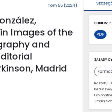
Szczeg
Tom 55 (2024)
onzález,
POBIERZ PL
in Images of the
PDF
ography and
ditorial
ZASADY C
Dykinson, Madrid
Format
Roszak, P.
Bed in Ima
Explanation
Studia Gda