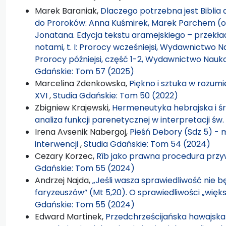
Marek Baraniak,
Dlaczego potrzebna jest Bibli
do Proroków: Anna Kuśmirek, Marek Parchem (o
Jonatana. Edycja tekstu aramejskiego – przekła
notami, t. I: Prorocy wcześniejsi, Wydawnictwo N
Prorocy późniejsi, część 1-2, Wydawnictwo Na
Gdańskie: Tom 57 (2025)
Marcelina Zdenkowska,
Piękno i sztuka w rozum
XVI
,
Studia Gdańskie: Tom 50 (2022)
Zbigniew Krajewski,
Hermeneutyka hebrajska i śr
analiza funkcji parenetycznej w interpretacji św.
Irena Avsenik Nabergoj,
Pieśń Debory (Sdz 5) - m
interwencji
,
Studia Gdańskie: Tom 54 (2024)
Cezary Korzec,
Rîb jako prawna procedura przy
Gdańskie: Tom 55 (2024)
Andrzej Najda,
„Jeśli wasza sprawiedliwość nie b
faryzeuszów” (Mt 5,20). O sprawiedliwości „więk
Gdańskie: Tom 55 (2024)
Edward Martinek,
Przedchrześcijańska hawajska