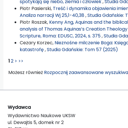
spotykają się niebo, ziemia i człowiek
,
Studia Gd
Piotr Pasierski,
Treść i dynamika objawienia imien
Analiza narracji Wj 25,1-40,38
,
Studia Gdańskie: 
Piotr Roszak,
Kenny Ang, Aquinas and the biblical
analysis of Thomas Aquinas’s Creation Theology i
Scripture, Roma: EDUSC, 2024, s. 375
,
Studia Gda
Cezary Korzec,
Nieznośne milczenie Boga: Księg
katastrofę
,
Studia Gdańskie: Tom 57 (2025)
1
2
>
>>
Możesz również
Rozpocznij zaawansowane wyszukiwa
Wydawca
Wydawnictwo Naukowe UKSW
ul. Dewajtis 5, domek nr 2