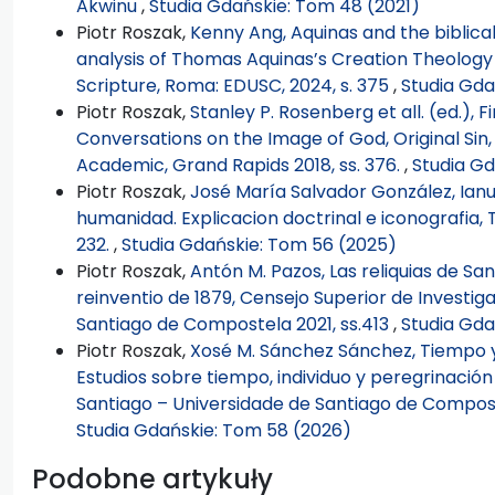
Akwinu
,
Studia Gdańskie: Tom 48 (2021)
Piotr Roszak,
Kenny Ang, Aquinas and the biblical
analysis of Thomas Aquinas’s Creation Theology i
Scripture, Roma: EDUSC, 2024, s. 375
,
Studia Gda
Piotr Roszak,
Stanley P. Rosenberg et all. (ed.), 
Conversations on the Image of God, Original Sin,
Academic, Grand Rapids 2018, ss. 376.
,
Studia Gd
Piotr Roszak,
José María Salvador González, Ianu
humanidad. Explicacion doctrinal e iconografia, 
232.
,
Studia Gdańskie: Tom 56 (2025)
Piotr Roszak,
Antón M. Pazos, Las reliquias de S
reinventio de 1879, Censejo Superior de Investiga
Santiago de Compostela 2021, ss.413
,
Studia Gda
Piotr Roszak,
Xosé M. Sánchez Sánchez, Tiempo y
Estudios sobre tiempo, individuo y peregrinació
Santiago – Universidade de Santiago de Compos
Studia Gdańskie: Tom 58 (2026)
Podobne artykuły