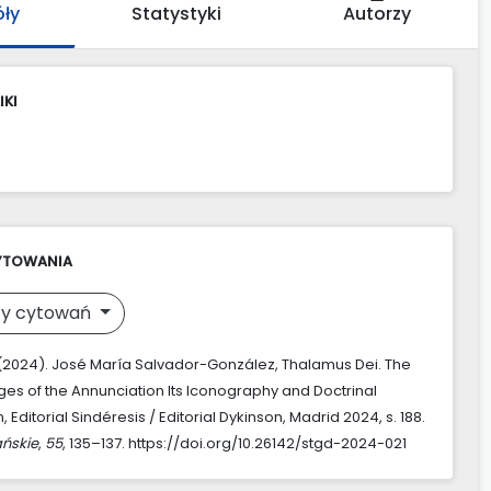
óły
Statystyki
Autorzy
IKI
YTOWANIA
y cytowań
 (2024). José María Salvador-González, Thalamus Dei. The
ges of the Annunciation Its Iconography and Doctrinal
, Editorial Sindéresis / Editorial Dykinson, Madrid 2024, s. 188.
ńskie
,
55
, 135–137. https://doi.org/10.26142/stgd-2024-021