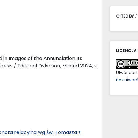
CITED BY /
LICENCJA
 in Images of the Annunciation Its
esis / Editorial Dykinson, Madrid 2024, s.
Utwór dostę
Bez utwor
cnota relacyjna wg św. Tomasza z