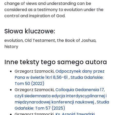
change of views and understanding can be
considered as a testimony to evolution under the
control and inspiration of God.
Słowa kluczowe:
evolution, Old Testament, the Book of Joshua,
history
Inne teksty tego samego autora
Grzegorz Szamocki,
Odpoczynek dany przez
Pana w świetle 1Krl 8,56-61
,
Studia Gdańskie:
Tom 50 (2022)
Grzegorz Szamocki,
Colloquia Gedanensia 17,
czyli siedemnasta edycja interdyscyplinarnej i
międzynarodowej konferencji naukowej
,
Studia
Gdańskie: Tom 57 (2025)
Grzegorz Szamocki,
Ks. Arnold Zawadzki,