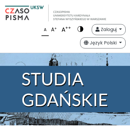
++
A
+
A
Zaloguj
A
Język Polski