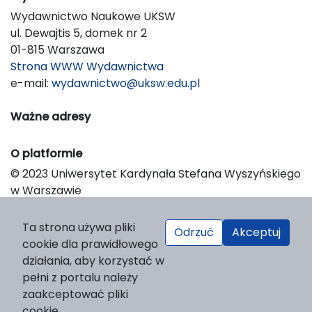
Wydawnictwo Naukowe UKSW
ul. Dewajtis 5, domek nr 2
01-815 Warszawa
Strona WWW Wydawnictwa
e-mail:
wydawnictwo@uksw.edu.pl
Ważne adresy
O platformie
© 2023 Uniwersytet Kardynała Stefana Wyszyńskiego
w Warszawie
Support & Customization by LIBCOM
Platform & Workflow by OJS/PKP
Ta strona używa pliki
Odrzuć
Akceptuj
cookie dla prawidłowego
działania, aby korzystać w
pełni z portalu należy
zaakceptować pliki
cookie.