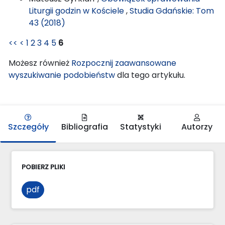
Liturgii godzin w Kościele
,
Studia Gdańskie: Tom
43 (2018)
<<
<
1
2
3
4
5
6
Możesz również
Rozpocznij zaawansowane
wyszukiwanie podobieństw
dla tego artykułu.
Szczegóły
Bibliografia
Statystyki
Autorzy
POBIERZ PLIKI
pdf