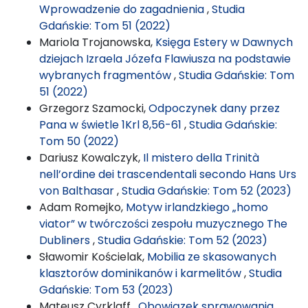
Wprowadzenie do zagadnienia
,
Studia
Gdańskie: Tom 51 (2022)
Mariola Trojanowska,
Księga Estery w Dawnych
dziejach Izraela Józefa Flawiusza na podstawie
wybranych fragmentów
,
Studia Gdańskie: Tom
51 (2022)
Grzegorz Szamocki,
Odpoczynek dany przez
Pana w świetle 1Krl 8,56-61
,
Studia Gdańskie:
Tom 50 (2022)
Dariusz Kowalczyk,
Il mistero della Trinità
nell’ordine dei trascendentali secondo Hans Urs
von Balthasar
,
Studia Gdańskie: Tom 52 (2023)
Adam Romejko,
Motyw irlandzkiego „homo
viator” w twórczości zespołu muzycznego The
Dubliners
,
Studia Gdańskie: Tom 52 (2023)
Sławomir Kościelak,
Mobilia ze skasowanych
klasztorów dominikanów i karmelitów
,
Studia
Gdańskie: Tom 53 (2023)
Mateusz Cyrklaff ,
Obowiązek sprawowania