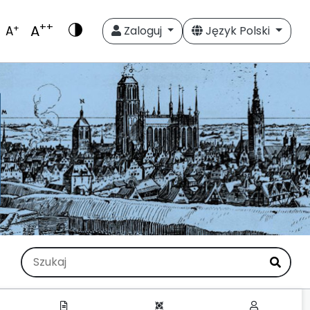
++
A
+
A
Zaloguj
Język Polski