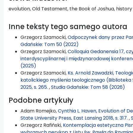
evolution, Old Testament, the Book of Joshua, history
Inne teksty tego samego autora
Grzegorz Szamocki,
Odpoczynek dany przez Pana
Gdańskie: Tom 50 (2022)
Grzegorz Szamocki,
Colloquia Gedanensia 17, cz
interdyscyplinarnej i międzynarodowej konferen
(2025)
Grzegorz Szamocki,
Ks. Arnold Zawadzki, Teolo
katolickiego myślenia teologicznego (Biblioteka 
2025, s. 265.
,
Studia Gdańskie: Tom 58 (2026)
Podobne artykuły
Adam Romejko,
Cynthia L. Haven, Evolution of De
State University Press, East Lansing 2018, s. 317.
,
Grzegorz Rafiński,
Kontemplacja estetyczna Pism
wybranych perykop z Listu św. Pawła do Rzymia