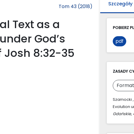
Szczegóły
Tom 43 (2018)
al Text as a
POBIERZ PL
 under God’s
pdf
f Josh 8:32-35
ZASADY C
Format
Szamocki , 
Evolution u
Gdańskie
,