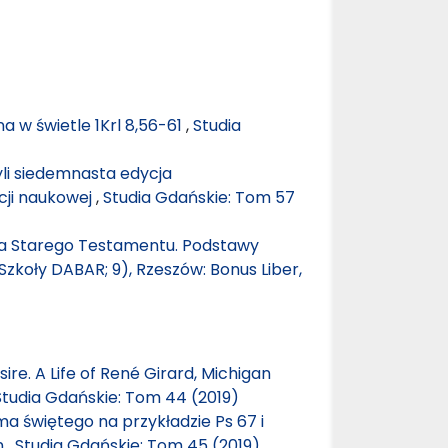
 w świetle 1Krl 8,56-61
,
Studia
yli siedemnasta edycja
cji naukowej
,
Studia Gdańskie: Tom 57
gia Starego Testamentu. Podstawy
Szkoły DABAR; 9), Rzeszów: Bonus Liber,
sire. A Life of René Girard, Michigan
Studia Gdańskie: Tom 44 (2019)
a świętego na przykładzie Ps 67 i
n
,
Studia Gdańskie: Tom 45 (2019)