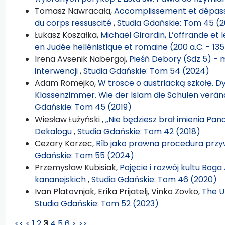
Tomasz Nawracała,
Accomplissement et dépass
du corps ressuscité
,
Studia Gdańskie: Tom 45 (2
Łukasz Koszałka,
Michaël Girardin, L’offrande et le
en Judée hellénistique et romaine (200 a.C. - 135
Irena Avsenik Nabergoj,
Pieśń Debory (Sdz 5) - m
interwencji
,
Studia Gdańskie: Tom 54 (2024)
Adam Romejko,
W trosce o austriacką szkołę. D
Klassenzimmer. Wie der Islam die Schulen veränd
Gdańskie: Tom 45 (2019)
Wiesław Łużyński ,
„Nie będziesz brał imienia P
Dekalogu
,
Studia Gdańskie: Tom 42 (2018)
Cezary Korzec,
Rîb jako prawna procedura przy
Gdańskie: Tom 55 (2024)
Przemysław Kubisiak,
Pojęcie i rozwój kultu Bo
kananejskich
,
Studia Gdańskie: Tom 46 (2020)
Ivan Platovnjak, Erika Prijatelj, Vinko Zovko,
The U
Studia Gdańskie: Tom 52 (2023)
<<
<
1
2
3
4
5
6
>
>>