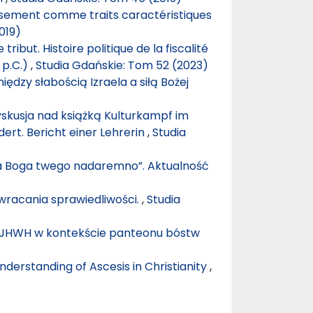
ement comme traits caractéristiques
019)
 tribut. Histoire politique de la fiscalité
 p.C.)
,
Studia Gdańskie: Tom 52 (2023)
iędzy słabością Izraela a siłą Bożej
yskusja nad książką Kulturkampf im
ert. Bericht einer Lehrerin
,
Studia
ana Boga twego nadaremno”. Aktualność
wracania sprawiedliwości.
,
Studia
ga JHWH w kontekście panteonu bóstw
nderstanding of Ascesis in Christianity
,