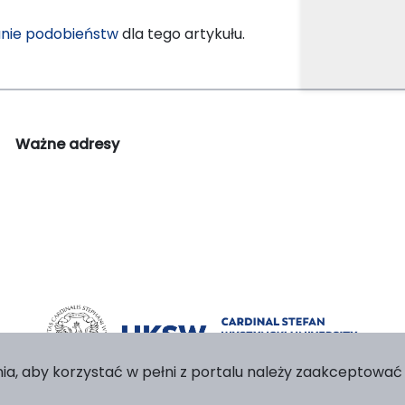
nie podobieństw
dla tego artykułu.
Ważne adresy
ia, aby korzystać w pełni z portalu należy zaakceptować p