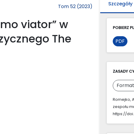
Szczegóły
Tom 52 (2023)
mo viator” w
POBIERZ PL
zycznego The
PDF
ZASADY C
Format
Romejko, A
zespołu m
https://do