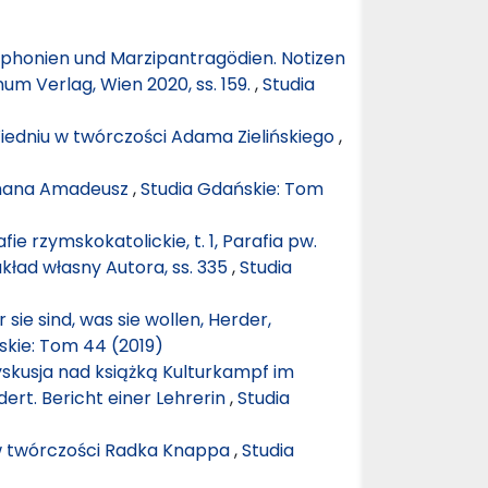
phonien und Marzipantragödien. Notizen
m Verlag, Wien 2020, ss. 159.
,
Studia
Wiedniu w twórczości Adama Zielińskiego
,
rmana Amadeusz
,
Studia Gdańskie: Tom
ie rzymskokatolickie, t. 1, Parafia pw.
kład własny Autora, ss. 335
,
Studia
sie sind, was sie wollen, Herder,
skie: Tom 44 (2019)
yskusja nad książką Kulturkampf im
ert. Bericht einer Lehrerin
,
Studia
w twórczości Radka Knappa
,
Studia