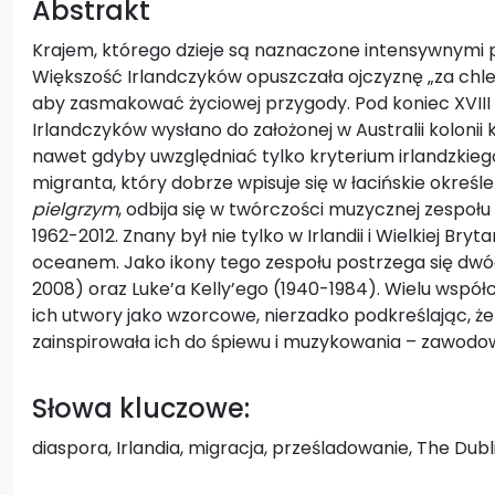
Abstrakt
Krajem, którego dzieje są naznaczone intensywnymi pr
Większość Irlandczyków opuszczała ojczyznę „za chle
aby zasmakować życiowej przygody. Pod koniec XVIII i
Irlandczyków wysłano do założonej w Australii kolonii k
nawet gdyby uwzględniać tylko kryterium irlandzkie
migranta, który dobrze wpisuje się w łacińskie określ
pielgrzym
, odbija się w twórczości muzycznej zespołu 
1962-2012. Znany był nie tylko w Irlandii i Wielkiej Bryt
oceanem. Jako ikony tego zespołu postrzega się dwó
2008) oraz Luke’a Kelly’ego (1940-1984). Wielu wspó
ich utwory jako wzorcowe, nierzadko podkreślając, ż
zainspirowała ich do śpiewu i muzykowania – zawod
Słowa kluczowe:
diaspora, Irlandia, migracja, prześladowanie, The Dubl