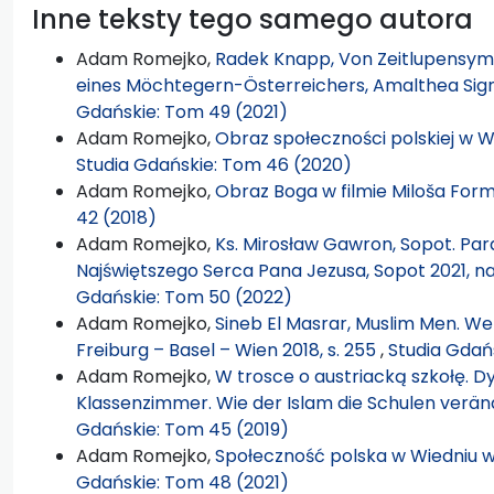
Inne teksty tego samego autora
Adam Romejko,
Radek Knapp, Von Zeitlupensym
eines Möchtegern-Österreichers, Amalthea Signu
Gdańskie: Tom 49 (2021)
Adam Romejko,
Obraz społeczności polskiej w 
Studia Gdańskie: Tom 46 (2020)
Adam Romejko,
Obraz Boga w filmie Miloša Fo
42 (2018)
Adam Romejko,
Ks. Mirosław Gawron, Sopot. Paraf
Najświętszego Serca Pana Jezusa, Sopot 2021, na
Gdańskie: Tom 50 (2022)
Adam Romejko,
Sineb El Masrar, Muslim Men. Wer 
Freiburg – Basel – Wien 2018, s. 255
,
Studia Gdań
Adam Romejko,
W trosce o austriacką szkołę. D
Klassenzimmer. Wie der Islam die Schulen veränd
Gdańskie: Tom 45 (2019)
Adam Romejko,
Społeczność polska w Wiedniu 
Gdańskie: Tom 48 (2021)