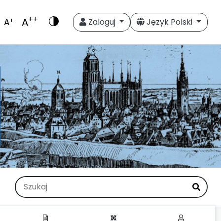
++
A
+
A
Zaloguj
Język Polski