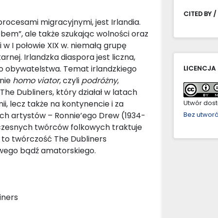
CITED BY /
ocesami migracyjnymi, jest Irlandia.
bem”, ale także szukając wolności oraz
 w I połowie XIX w. niemałą grupę
arnej. Irlandzka diaspora jest liczna,
go obywatelstwa. Temat irlandzkiego
LICENCJA
enie
homo viator
, czyli
podróżny
,
The Dubliners, który działał w latach
anii, lecz także na kontynencie i za
Utwór dostę
ch artystów – Ronnie’ego Drew (1934-
Bez utwor
łczesnych twórców folkowych traktuje
e to twórczość The Dubliners
owego bądź amatorskiego.
iners