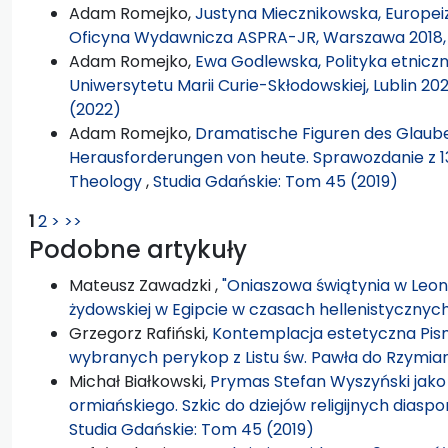
Adam Romejko,
Justyna Miecznikowska, Europeiza
Oficyna Wydawnicza ASPRA-JR, Warszawa 2018, 
Adam Romejko,
Ewa Godlewska, Polityka etniczn
Uniwersytetu Marii Curie-Skłodowskiej, Lublin 2021
(2022)
Adam Romejko,
Dramatische Figuren des Glauben
Herausforderungen von heute. Sprawozdanie z 13
Theology
,
Studia Gdańskie: Tom 45 (2019)
1
2
>
>>
Podobne artykuły
Mateusz Zawadzki ,
"Oniaszowa świątynia w Leont
żydowskiej w Egipcie w czasach hellenistycznych
Grzegorz Rafiński,
Kontemplacja estetyczna Pism
wybranych perykop z Listu św. Pawła do Rzymia
Michał Białkowski,
Prymas Stefan Wyszyński jako
ormiańskiego. Szkic do dziejów religijnych diasp
Studia Gdańskie: Tom 45 (2019)