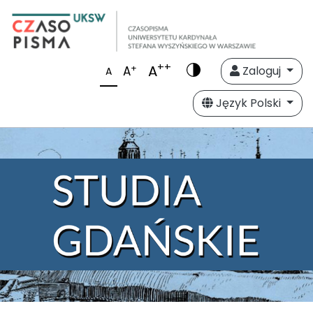
++
A
+
A
Zaloguj
A
Język Polski