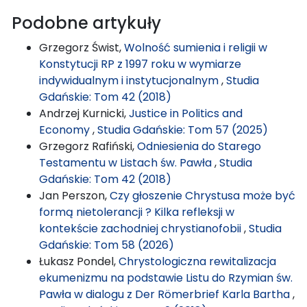
Podobne artykuły
Grzegorz Świst,
Wolność sumienia i religii w
Konstytucji RP z 1997 roku w wymiarze
indywidualnym i instytucjonalnym
,
Studia
Gdańskie: Tom 42 (2018)
Andrzej Kurnicki,
Justice in Politics and
Economy
,
Studia Gdańskie: Tom 57 (2025)
Grzegorz Rafiński,
Odniesienia do Starego
Testamentu w Listach św. Pawła
,
Studia
Gdańskie: Tom 42 (2018)
Jan Perszon,
Czy głoszenie Chrystusa może być
formą nietolerancji ? Kilka refleksji w
kontekście zachodniej chrystianofobii
,
Studia
Gdańskie: Tom 58 (2026)
Łukasz Pondel,
Chrystologiczna rewitalizacja
ekumenizmu na podstawie Listu do Rzymian św.
Pawła w dialogu z Der Römerbrief Karla Bartha
,