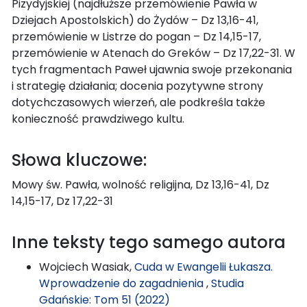
Pizydyjskiej (najdłuższe przemówienie Pawła w
Dziejach Apostolskich) do Żydów – Dz 13,16-41,
przemówienie w Listrze do pogan – Dz 14,15-17,
przemówienie w Atenach do Greków – Dz 17,22-31. W
tych fragmentach Paweł ujawnia swoje przekonania
i strategię działania; docenia pozytywne strony
dotychczasowych wierzeń, ale podkreśla także
konieczność prawdziwego kultu.
Słowa kluczowe:
Mowy św. Pawła, wolność religijna, Dz 13,16-41, Dz
14,15-17, Dz 17,22-31
Inne teksty tego samego autora
Wojciech Wasiak,
Cuda w Ewangelii Łukasza.
Wprowadzenie do zagadnienia
,
Studia
Gdańskie: Tom 51 (2022)