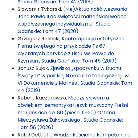
Studia Gdańskie: Tom 42 (2018)
Sławomir Tykarski,
(Nie)Aktualność wezwania
Jana Pawła II do świętości małżeńskiej wobec
współczesnego indywidualizmu
,
Studia
Gdańskie: Tom 47 (2020)
Grzegorz Rafiński,
Kontemplacja estetyczna
Pisma świętego na przykładzie Ps 67 i
wybranych perykop z Listu św. Pawła do
Rzymian
,
Studia Gdańskie: Tom 45 (2019)
Janusz Bujak,
Zjawisko „spoczynku w Duchu
Świętym” w polskiej literaturze teologicznej i w
VI Dokumencie z Malines
,
Studia Gdańskie: Tom
44 (2019)
Robert Kaczorowski,
Między słowem a
dźwiękiem: semantyka i język muzyczny Pieśni
marjańskich op. 80 (pieśni 11–20) Ottona
Mieczysława Żukowskiego
,
Studia Gdańskie:
Tom 58 (2026)
Rafał Dettlaff ,
Władza kościelna kompetentna