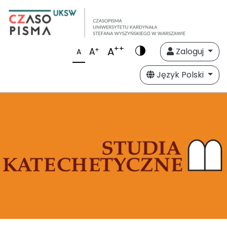
++
A
+
A
Zaloguj
A
Język Polski