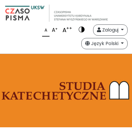
++
A
+
A
Zaloguj
A
Język Polski