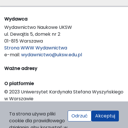
Wydawca
Wydawnictwo Naukowe UKSW
ul. Dewajtis 5, domek nr 2
01-815 Warszawa
Strona WWW Wydawnictwa
e-mail:
wydawnictwo@uksw.edu.pl
Ważne adresy
O platformie
© 2023 Uniwersytet Kardynała Stefana Wyszyńskiego
w Warszawie
Support & Customization by LIBCOM
Platform & Workflow by OJS/PKP
Ta strona używa pliki
Odrzuć
Akceptuj
cookie dla prawidłowego
działania, aby korzystać w