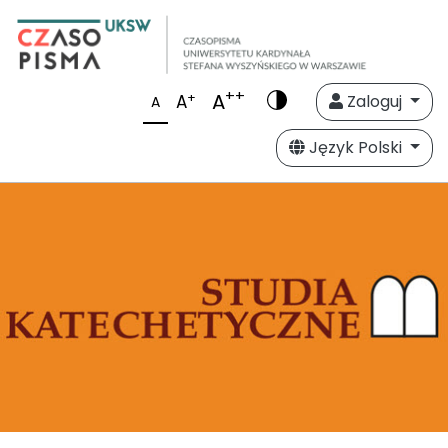
++
A
+
A
Zaloguj
A
Język Polski