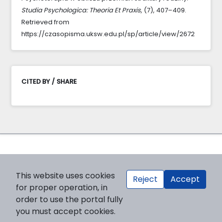
Studia Psychologica: Theoria Et Praxis
, (7), 407–409.
Retrieved from
https://czasopisma.uksw.edu.pl/sp/article/view/2672
CITED BY / SHARE
This website uses cookies
Reject
Accept
for proper operation, in
order to use the portal fully
you must accept cookies.