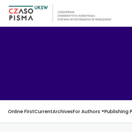
Online First
Current
Archives
For Authors
Publishing 