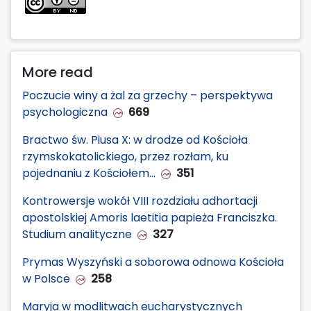
More read
Poczucie winy a żal za grzechy – perspektywa
psychologiczna
669
Bractwo św. Piusa X: w drodze od Kościoła
rzymskokatolickiego, przez rozłam, ku
pojednaniu z Kościołem…
351
Kontrowersje wokół VIII rozdziału adhortacji
apostolskiej Amoris laetitia papieża Franciszka.
Studium analityczne
327
Prymas Wyszyński a soborowa odnowa Kościoła
w Polsce
258
Maryja w modlitwach eucharystycznych