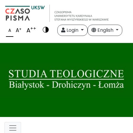
++
A
+
A
Login
English
A