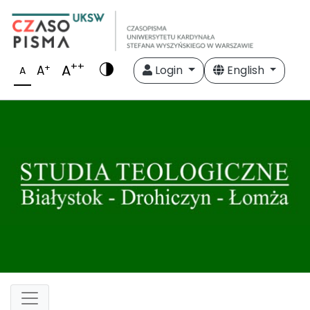
++
A
+
A
Login
English
A