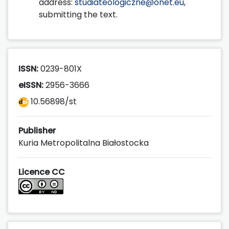
address:
studiateologiczne@onet.eu
,
submitting the text.
ISSN:
0239-801X
eISSN:
2956-3666
10.56898/st
Publisher
Kuria Metropolitalna Białostocka
Licence CC