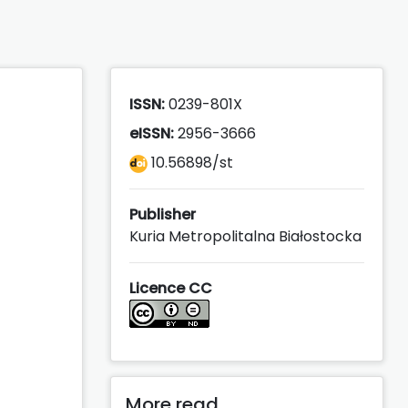
ISSN:
0239-801X
eISSN:
2956-3666
10.56898/st
Publisher
Kuria Metropolitalna Białostocka
Licence CC
More read