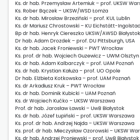
Ks. dr hab. Przemysław Artemiuk – prof. UKSW Wa
Ks. Rober Bączek – UKSW/WSD Łomża
Ks. dr hab. Mirosław Brzeziński – prof. KUL Lublin
Ks. dr Mariusz Chrostowski – KU Eichstätt-Ingolsta
Bp dr hab. Henryk Ciereszko UKSW/AWSD Białysto
Dr hab. Adam Drozdek – prof. DU Pittsburgh, USA
Ks. dr hab. Jacek Froniewski – PWT Wrocław
Ks. prof. dr hab. Wojciech Guzewicz – UWM Olsztyn
Ks. dr hab. Adam Kalbarczyk – prof. UAM Poznań
Ks. dr hab. Krystian Kałuża – prof. UO Opole
Dr hab. Elżbieta Kotkowska – prof. UAM Poznań
Ks. dr Arkadiusz Kruk – PWT Wrocław
Ks. dr hab. Dominik Kubicki – UAM Poznań
Ks. dr Wojciech Kućko – UKSW Warszawa
Prof. dr hab. Jarosław Ławski – UwB Białystok
Ks. dr hab. Józef Łupiński – prof. UKSW Warszawa
Ks. prof. dr hab. Andrzej Najda – UKSW Warszawa
Ks. prof. dr hab. Mieczysław Ozorowski – UKSW Wa
Ks. dr hab. Andrzej Proniewski – prof. UwB Białystok