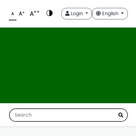
++
A
+
A
Login
English
A