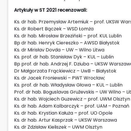
Artykuły w ST 2021 recenzowali:
Ks. dr hab. Przemysław Artemiuk – prof. UKSW Wa
Ks. dr Robert Bączek – WSD Łomża
Ks. dr hab. Mirosław Brzeziński – prof. KUL Lublin
Bp dr hab. Henryk Ciereszko – AWSD Białystok
Ks. dr Mirisłav Dovda – UW – Wilno Litwa
Ks. prof. dr hab. Stanisław Dyk – KUL – Lublin
Bp prof. dr hab. Andrzej F. Dziuba – UKSW Warszaw
Dr Małgorzata Frąckiewicz – UwB – Białystok
Ks. dr Jacek Froniewski – PWT Wrocław;
Ks. prof. dr hab. Władysław Głowa – KUL – Lublin
Prof. dr hab. Boguslavas Gruževskis – UW Wilno – L
Ks. dr hab. Wojciech Guzewicz – prof. UWM Olsztyn
Ks. dr hab. Adam Kalbarczyk – prof. UAM – Poznań
Ks. dr hab. Krystian Kałuża – prof. UO Opole
Ks. dr hab. Artur Kasprzak – UKSW Warszawa
Ks. dr Zdzisław Kieliszek – UWM Olsztyn