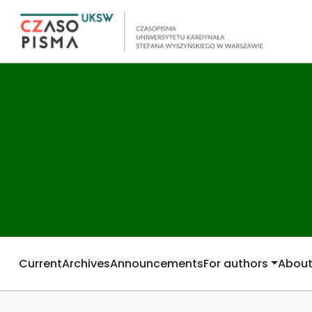
Current
Archives
Announcements
For authors
Abou