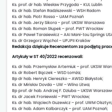
Ks. prof. dr hab. Wiesław Przygoda – KUL Lublin
Ks. dr hab. Stefan Radziszewski – WSH Radom
Ks. dr hab. Piotr Rossa – UAM Poznań
Ks. dr hab. Jerzy Sikora – prof. UKSW Warszawa
Ks. dr hab. Roman Słupek – prof. PWT Wrocław
Ks. dr Paweł Tarasiewicz – AAI Mani-tou Springs US
Ks. dr Grzegorz Wąchol – UPJPII Kraków
Redakcja dziękuje Recenzentom za podjętą pracę
Artykuły w ST 40/2022 recenzowali:
Ks. dr hab. Przemysław Artemiuk – prof. UKSW War
Ks. dr Robert Bączek – WSD Łomża;
Bp dr hab. Henryk Ciereszko – AWSD Białystok;
Ks. dr Mirisłav Dovda – UW – Wilno Litwa;
Bp prof. dr hab. Andrzej F. Dziuba – UKSW Warszaw
Ks. dr Jacek Froniewski – PWT Wrocław;
Ks. dr hab. Wojciech Guzewicz – prof. UWM Olsztyn;
Ks. dr hab. Adam Kalbarczyk – prof. UAM Poznań;