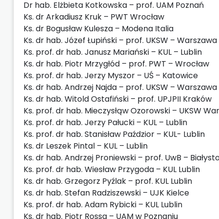
Dr hab. Elżbieta Kotkowska – prof. UAM Poznań
Ks. dr Arkadiusz Kruk – PWT Wrocław
Ks. dr Bogusław Kulesza – Modena Italia
Ks. dr hab. Józef Łupiński – prof. UKSW – Warszawa
Ks. prof. dr hab. Janusz Mariański – KUL – Lublin
Ks. dr hab. Piotr Mrzygłód – prof. PWT – Wrocław
Ks. prof. dr hab. Jerzy Myszor – UŚ – Katowice
Ks. dr hab. Andrzej Najda – prof. UKSW – Warszawa
Ks. dr hab. Witold Ostafiński – prof. UPJPII Kraków
Ks. prof. dr hab. Mieczysłąw Ozorowski – UKSW Wa
Ks. prof. dr hab. Jerzy Pałucki – KUL – Lublin
Ks. prof. dr hab. Stanisław Paździor – KUL- Lublin
Ks. dr Leszek Pintal – KUL – Lublin
Ks. dr hab. Andrzej Proniewski – prof. UwB – Białyst
Ks. prof. dr hab. Wiesław Przygoda – KUL Lublin
Ks. dr hab. Grzegorz Pyźlak – prof. KUL Lublin
Ks. dr hab. Stefan Radziszewski – UJK Kielce
Ks. prof. dr hab. Adam Rybicki – KUL Lublin
Ks. dr hab. Piotr Rossa – UAM w Poznaniu