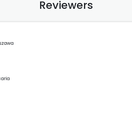
Reviewers
rszawa
caria