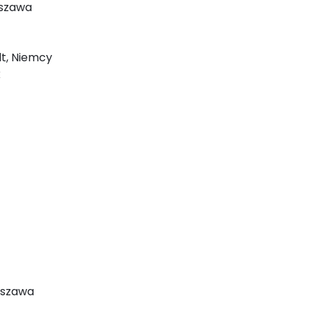
rszawa
dt, Niemcy
k
rszawa