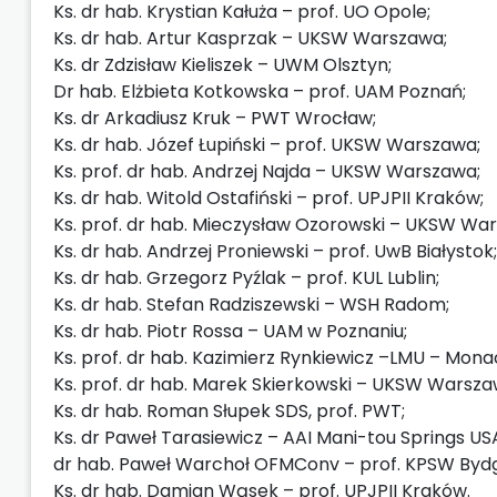
Ks. dr hab. Krystian Kałuża – prof. UO Opole;
Ks. dr hab. Artur Kasprzak – UKSW Warszawa;
Ks. dr Zdzisław Kieliszek – UWM Olsztyn;
Dr hab. Elżbieta Kotkowska – prof. UAM Poznań;
Ks. dr Arkadiusz Kruk – PWT Wrocław;
Ks. dr hab. Józef Łupiński – prof. UKSW Warszawa;
Ks. prof. dr hab. Andrzej Najda – UKSW Warszawa;
Ks. dr hab. Witold Ostafiński – prof. UPJPII Kraków;
Ks. prof. dr hab. Mieczysław Ozorowski – UKSW Wa
Ks. dr hab. Andrzej Proniewski – prof. UwB Białystok;
Ks. dr hab. Grzegorz Pyźlak – prof. KUL Lublin;
Ks. dr hab. Stefan Radziszewski – WSH Radom;
Ks. dr hab. Piotr Rossa – UAM w Poznaniu;
Ks. prof. dr hab. Kazimierz Rynkiewicz –LMU – Mon
Ks. prof. dr hab. Marek Skierkowski – UKSW Warsza
Ks. dr hab. Roman Słupek SDS, prof. PWT;
Ks. dr Paweł Tarasiewicz – AAI Mani-tou Springs US
dr hab. Paweł Warchoł OFMConv – prof. KPSW Byd
Ks. dr hab. Damian Wąsek – prof. UPJPII Kraków.