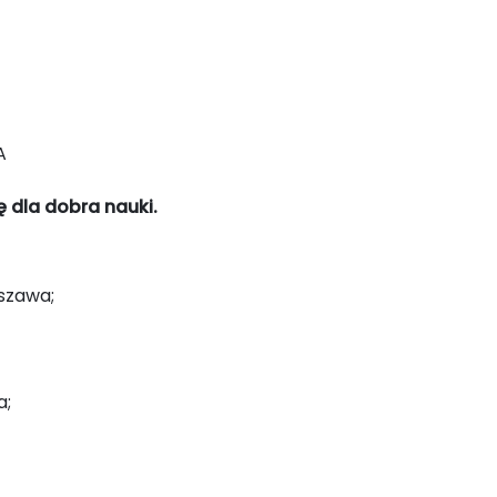
A
 dla dobra nauki.
szawa;
a;