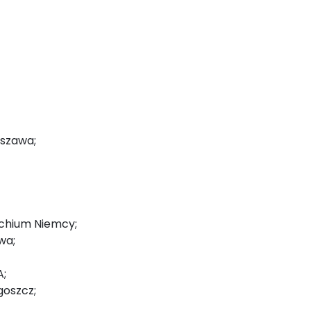
rszawa;
achium Niemcy;
wa;
A;
goszcz;