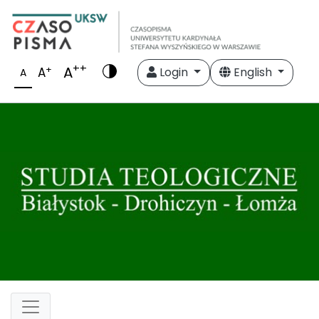
++
A
+
A
Login
English
A