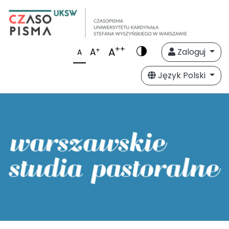
++
A
+
A
Zaloguj
A
Język Polski