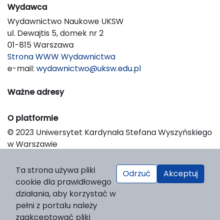
Wydawca
Wydawnictwo Naukowe UKSW
ul. Dewajtis 5, domek nr 2
01-815 Warszawa
Strona WWW Wydawnictwa
e-mail:
wydawnictwo@uksw.edu.pl
Ważne adresy
O platformie
© 2023 Uniwersytet Kardynała Stefana Wyszyńskiego
w Warszawie
Support & Customization by LIBCOM
Platform & Workflow by OJS/PKP
Ta strona używa pliki
Odrzuć
Akceptuj
cookie dla prawidłowego
działania, aby korzystać w
pełni z portalu należy
zaakceptować pliki