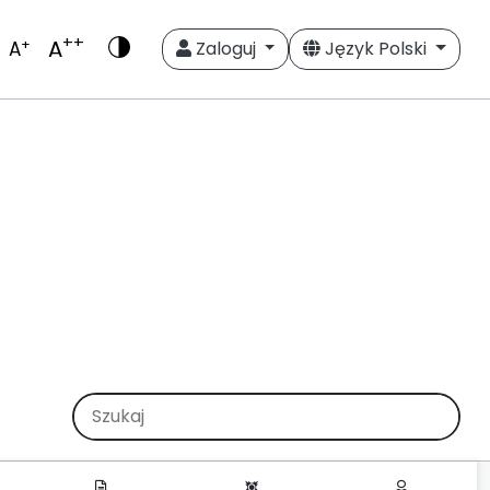
++
A
+
A
Zaloguj
Język Polski