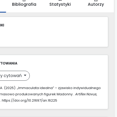
Bibliografia
Statystyki
Autorzy
IKI
YTOWANIA
y cytowań
 A. (2025). „Immaculata idealna” – zjawisko indywidualnego
 masowo produkowanych figurek Madonny .
Artifex Novus
,
1. https://doi.org/10.21697/an.16225