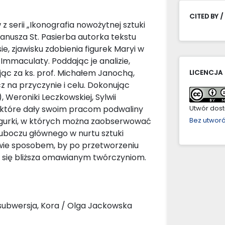
CITED BY /
 serii „Ikonografia nowożytnej sztuki
Janusza St. Pasierba autorka tekstu
, zjawisku zdobienia figurek Maryi w
mmaculaty. Poddając je analizie,
ając za ks. prof. Michałem Janochą,
LICENCJA
cz na przyczynie i celu. Dokonując
 Weroniki Leczkowskiej, Sylwii
ń, które dały swoim pracom podwaliny
Utwór dostę
 figurki, w których można zaobserwować
Bez utwor
 uboczu głównego w nurtu sztuki
liwie sposobem, by po przetworzeniu
a się bliższa omawianym twórczyniom.
 subwersja, Kora / Olga Jackowska