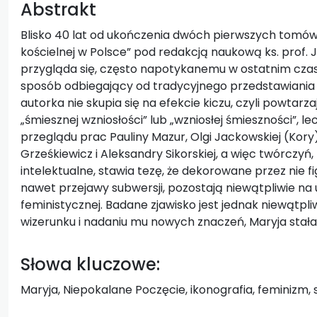
Abstrakt
Blisko 40 lat od ukończenia dwóch pierwszych tomów z
kościelnej w Polsce” pod redakcją naukową ks. prof. 
przygląda się, często napotykanemu w ostatnim czasie
sposób odbiegający od tradycyjnego przedstawiania I
autorka nie skupia się na efekcie kiczu, czyli powtarz
„śmiesznej wzniosłości” lub „wzniosłej śmieszności”, le
przeglądu prac Pauliny Mazur, Olgi Jackowskiej (Kory),
Grześkiewicz i Aleksandry Sikorskiej, a więc twórczy
intelektualne, stawia tezę, że dekorowane przez nie
nawet przejawy subwersji, pozostają niewątpliwie na
feministycznej. Badane zjawisko jest jednak niewątp
wizerunku i nadaniu mu nowych znaczeń, Maryja stał
Słowa kluczowe:
Maryja, Niepokalane Poczęcie, ikonografia, feminizm,