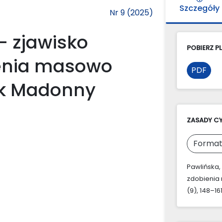
Szczegóły
Nr 9 (2025)
– zjawisko
POBIERZ PL
enia masowo
PDF
ek Madonny
ZASADY C
Format
Pawlińska,
zdobienia
(9), 148–16