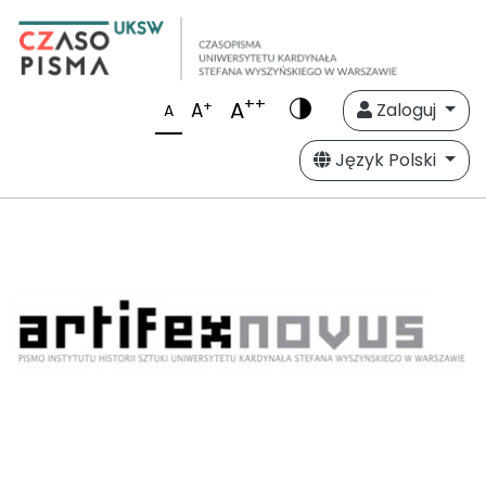
++
A
+
A
Zaloguj
A
Język Polski