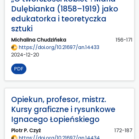
Dulębianka (1858–1919) jako
edukatorka i teoretyczka
sztuki
Michalina Chudzińska
156-171
https://doi.org/10.21697/an.14433
2024-12-20
PDF
Opiekun, profesor, mistrz.
Kursy graficzne i rysunkowe
Ignacego Łopieńskiego
Piotr P. Czyż
172-187
https://doi.org/10.21697/an.14434