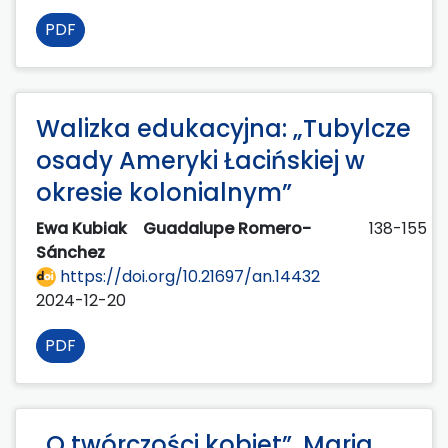
PDF
Walizka edukacyjna: „Tubylcze
osady Ameryki Łacińskiej w
okresie kolonialnym”
Ewa Kubiak
Guadalupe Romero-
138-155
Sánchez
https://doi.org/10.21697/an.14432
2024-12-20
PDF
„O twórczości kobiet”. Maria