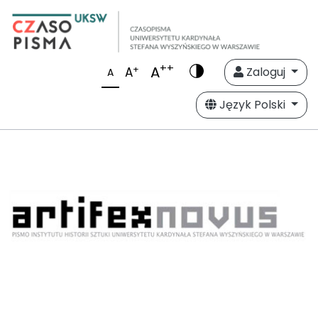
++
A
+
A
Zaloguj
A
Język Polski